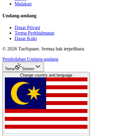
Mulakan
Undang-undang
Dasar Privasi
Terma Perkhidmatan
Dasar Kuki
©
2026
TaoSquare.
Semua hak terpelihara.
Pendedahan Undang-undang
Tema
Sistem
Change country and language