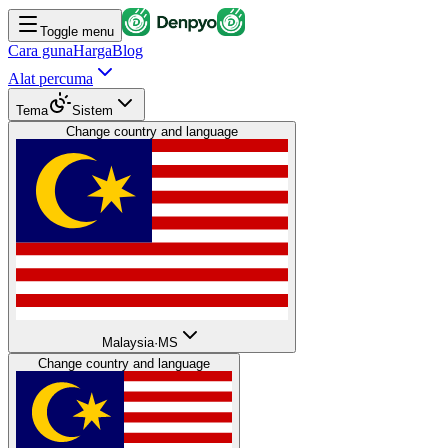
Toggle menu
Cara guna
Harga
Blog
Alat percuma
Tema
Sistem
Change country and language
Malaysia
·
MS
Change country and language