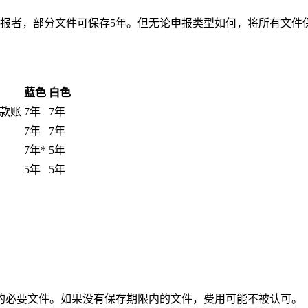
申报者，部分文件可保存5年。但无论申报类型如何，将所有文件
蓝色
白色
款账
7
年
7
年
7
年
7
年
7年*
5
年
5
年
5
年
的必要文件。如果没有保存期限内的文件，费用可能不被认可。