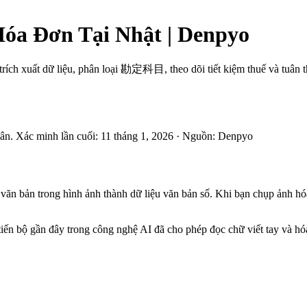
óa Đơn Tại Nhật | Denpyo
rích xuất dữ liệu, phân loại 勘定科目, theo dõi tiết kiệm thuế và tuân t
ân.
Xác minh lần cuối
:
11 tháng 1, 2026
·
Nguồn
:
Denpyo
 bản trong hình ảnh thành dữ liệu văn bản số. Khi bạn chụp ảnh hóa đ
n bộ gần đây trong công nghệ AI đã cho phép đọc chữ viết tay và hóa