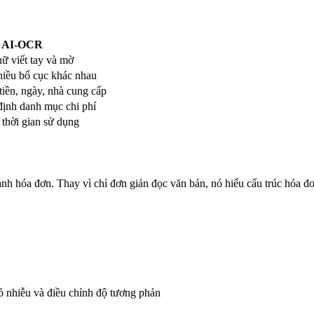
AI-OCR
ữ viết tay và mờ
hiều bố cục khác nhau
tiền, ngày, nhà cung cấp
định danh mục chi phí
 thời gian sử dụng
hóa đơn. Thay vì chỉ đơn giản đọc văn bản, nó hiểu cấu trúc hóa đơn v
bỏ nhiễu và điều chỉnh độ tương phản