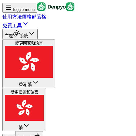
Toggle menu
使用方法
價格
部落格
免費工具
主題
系統
變更國家和語言
香港
·
繁
變更國家和語言
繁