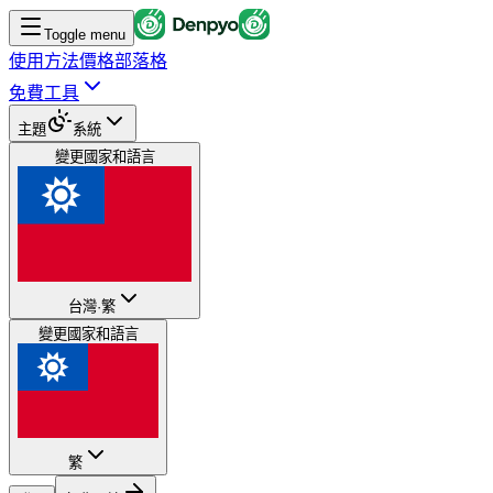
Toggle menu
使用方法
價格
部落格
免費工具
主題
系統
變更國家和語言
台灣
·
繁
變更國家和語言
繁